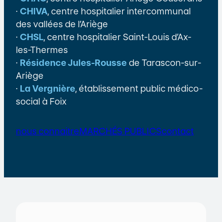
·
CHIVA
, centre hospitalier intercommunal
des vallées de l’Ariège
·
CHSL
, centre hospitalier Saint-Louis d’Ax-
les-Thermes
·
Résidence Jules-Rousse
de Tarascon-sur-
Ariège
·
La Vergnière
, établissement public médico-
social à Foix
nous connaitre
MARCHÉS PUBLICS
contact