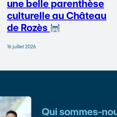
une belle parenthèse
culturelle au Château
de Rozès
16 juillet 2026
Qui sommes-nou