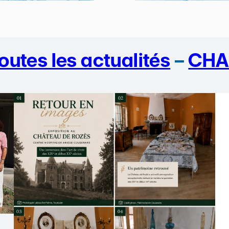
outes les actualités
–
CHA