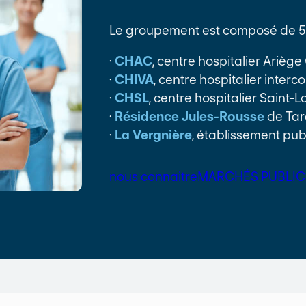
Le groupement est composé de 5 
·
CHAC
, centre hospitalier Arièg
·
CHIVA
, centre hospitalier inter
·
CHSL
, centre hospitalier Saint-
·
Résidence Jules-Rousse
de Tar
·
La Vergnière
, établissement pub
nous connaitre
MARCHÉS PUBLIC