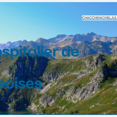
CHAC
CHIVA
CHSL
JU
pitalier de
eoises