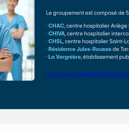
Le groupement est composé de 5 
·
CHAC
, centre hospitalier Arièg
·
CHIVA
, centre hospitalier inter
·
CHSL
, centre hospitalier Saint-
·
Résidence Jules-Rousse
de Tar
·
La Vergnière
, établissement pub
nous connaitre
MARCHÉS PUBLIC