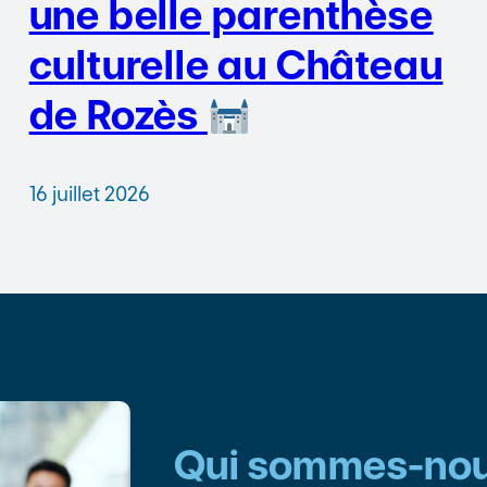
une belle parenthèse
culturelle au Château
de Rozès
16 juillet 2026
Qui sommes-nou