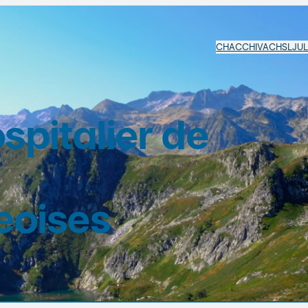
CHAC
CHIVA
CHSL
JU
pitalier de
eoises