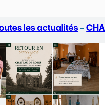
outes les actualités
–
CHA