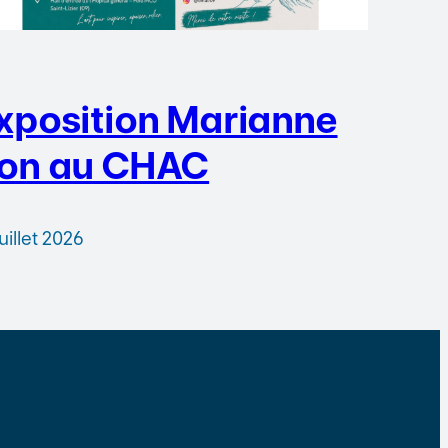
xposition Marianne
on au CHAC
juillet 2026