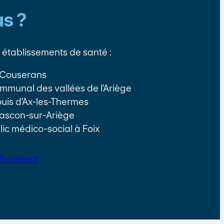
s ?
établissements de santé :
e Couserans
communal des vallées de l’Ariège
Louis d’Ax-les-Thermes
ascon-sur-Ariège
lic médico-social à Foix
S
contact