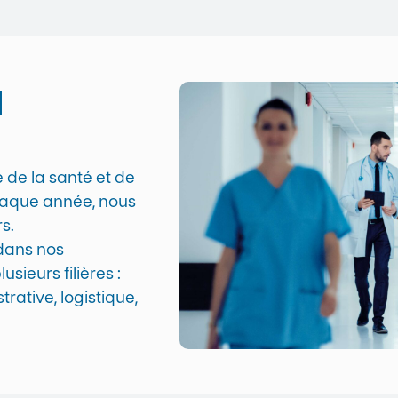
l
e de la santé et de
haque année, nous
s.
dans nos
sieurs filières :
rative, logistique,