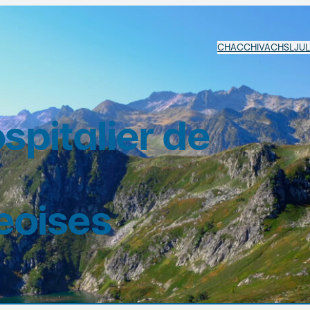
CHAC
CHIVA
CHSL
JU
pitalier de
eoises