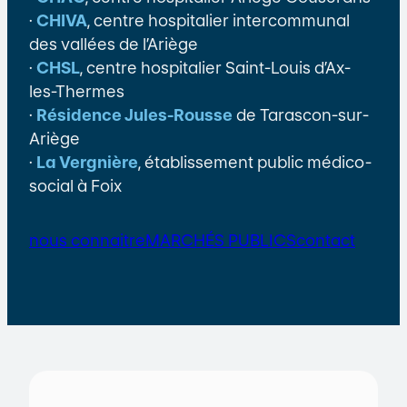
·
CHIVA
, centre hospitalier intercommunal
des vallées de l’Ariège
·
CHSL
, centre hospitalier Saint-Louis d’Ax-
les-Thermes
·
Résidence Jules-Rousse
de Tarascon-sur-
Ariège
·
La Vergnière
, établissement public médico-
social à Foix
nous connaitre
MARCHÉS PUBLICS
contact