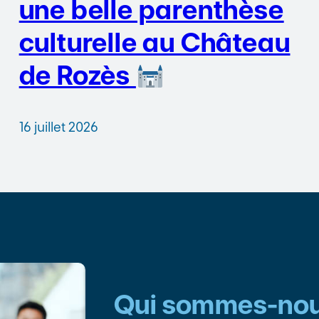
une belle parenthèse
culturelle au Château
de Rozès
16 juillet 2026
Qui sommes-nou