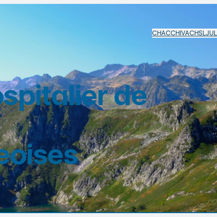
CHAC
CHIVA
CHSL
JU
pitalier de
eoises