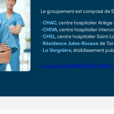
Le groupement est composé de 5 
·
CHAC
, centre hospitalier Arièg
·
CHIVA
, centre hospitalier inter
·
CHSL
, centre hospitalier Saint-
·
Résidence Jules-Rousse
de Tar
·
La Vergnière
, établissement pub
nous connaitre
MARCHÉS PUBLIC