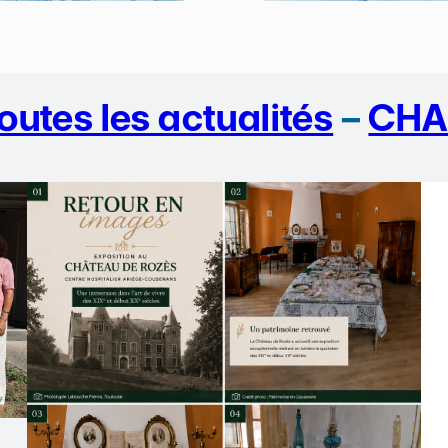
outes les actualités
–
CHA