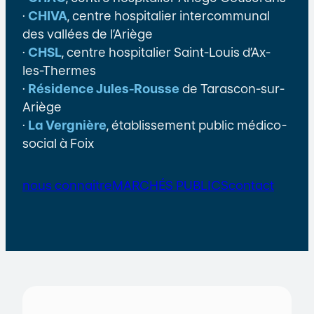
·
CHIVA
, centre hospitalier intercommunal
des vallées de l’Ariège
·
CHSL
, centre hospitalier Saint-Louis d’Ax-
les-Thermes
·
Résidence Jules-Rousse
de Tarascon-sur-
Ariège
·
La Vergnière
, établissement public médico-
social à Foix
nous connaitre
MARCHÉS PUBLICS
contact