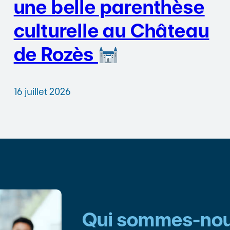
une belle parenthèse
culturelle au Château
de Rozès
16 juillet 2026
Qui sommes-nou