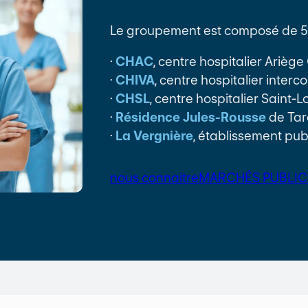
Le groupement est composé de 5 
·
CHAC
, centre hospitalier Arièg
·
CHIVA
, centre hospitalier inter
·
CHSL
, centre hospitalier Saint-
·
Résidence Jules-Rousse
de Tar
·
La Vergnière
, établissement pub
nous connaitre
MARCHÉS PUBLIC