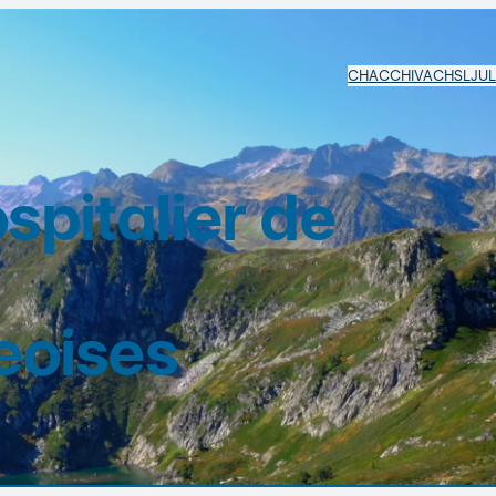
CHAC
CHIVA
CHSL
JU
pitalier de
eoises