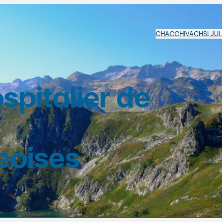
CHAC
CHIVA
CHSL
JU
pitalier de
eoises