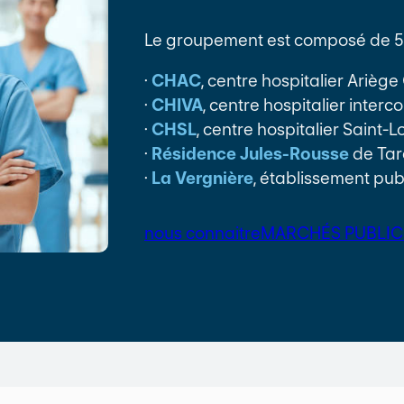
Le groupement est composé de 5 
·
CHAC
, centre hospitalier Arièg
·
CHIVA
, centre hospitalier inter
·
CHSL
, centre hospitalier Saint-
·
Résidence Jules-Rousse
de Tar
·
La Vergnière
, établissement pub
nous connaitre
MARCHÉS PUBLIC