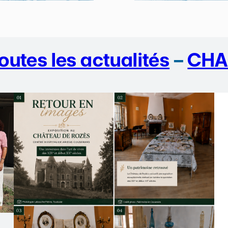
outes les actualités
–
CHA