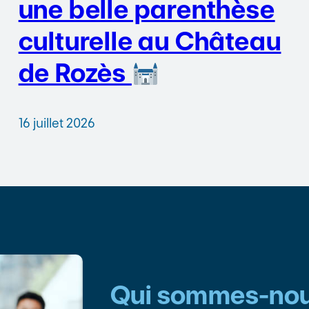
une belle parenthèse
culturelle au Château
de Rozès
16 juillet 2026
Qui sommes-nou