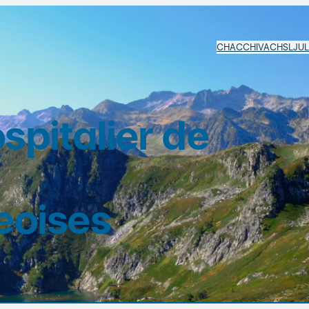
CHAC
CHIVA
CHSL
JU
pitalier de
eoises