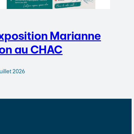
xposition Marianne
on au CHAC
juillet 2026