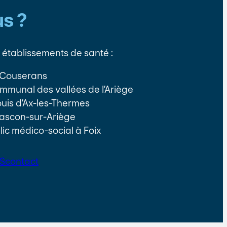
s ?
établissements de santé :
e Couserans
communal des vallées de l’Ariège
Louis d’Ax-les-Thermes
ascon-sur-Ariège
lic médico-social à Foix
S
contact