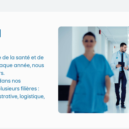
l
e de la santé et de
haque année, nous
s.
dans nos
sieurs filières :
rative, logistique,