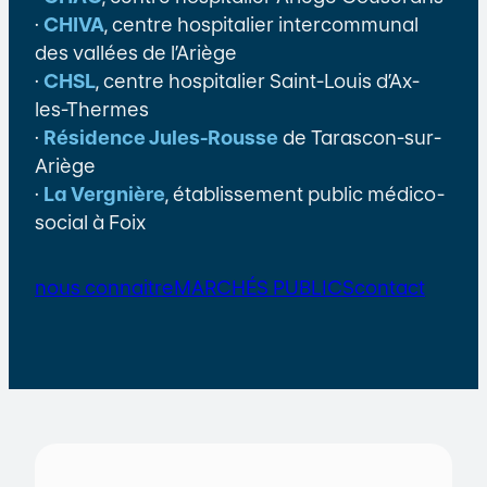
·
CHIVA
, centre hospitalier intercommunal
des vallées de l’Ariège
·
CHSL
, centre hospitalier Saint-Louis d’Ax-
les-Thermes
·
Résidence Jules-Rousse
de Tarascon-sur-
Ariège
·
La Vergnière
, établissement public médico-
social à Foix
nous connaitre
MARCHÉS PUBLICS
contact