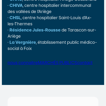
·
CHIVA
, centre hospitalier intercommunal
des vallées de l’Ariège
·
CHSL
, centre hospitalier Saint-Louis d’Ax-
les-Thermes
·
Résidence Jules-Rousse
de Tarascon-sur-
Ariège
·
La Vergnière
, établissement public médico-
social à Foix
nous connaitre
MARCHÉS PUBLICS
contact