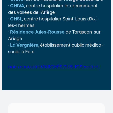
·
CHIVA
, centre hospitalier intercommunal
des vallées de l’Ariège
·
CHSL
, centre hospitalier Saint-Louis d’Ax-
les-Thermes
·
Résidence Jules-Rousse
de Tarascon-sur-
Ariège
·
La Vergnière
, établissement public médico-
social à Foix
nous connaitre
MARCHÉS PUBLICS
contact