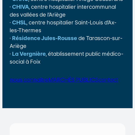
·
CHIVA
, centre hospitalier intercommunal
des vallées de l’Ariège
·
CHSL
, centre hospitalier Saint-Louis d’Ax-
les-Thermes
·
Résidence Jules-Rousse
de Tarascon-sur-
Ariège
·
La Vergnière
, établissement public médico-
social à Foix
nous connaitre
MARCHÉS PUBLICS
contact