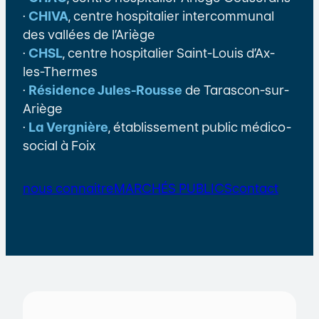
·
CHIVA
, centre hospitalier intercommunal
des vallées de l’Ariège
·
CHSL
, centre hospitalier Saint-Louis d’Ax-
les-Thermes
·
Résidence Jules-Rousse
de Tarascon-sur-
Ariège
·
La Vergnière
, établissement public médico-
social à Foix
nous connaitre
MARCHÉS PUBLICS
contact